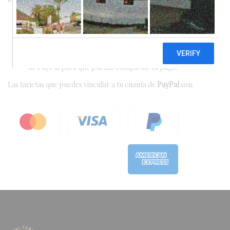
PayPal es un método de pago para compras en línea, para
utilizarlo debes tener una cuenta PayPal y asociarla a tu
tarjeta bancaria.
Al seleccionar este método de pago te redirigiremos al sitio
de PayPal para que puedas completar tu pago.
Las tarjetas que puedes vincular a tu cuanta de
PayPal
son: